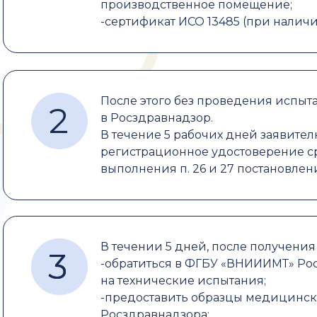
производственное помещение;
-сертификат ИСО 13485 (при наличи
После этого без проведения испыт
2
в Росздравнадзор.
В течение 5 рабочих дней заявите
регистрационное удостоверение ср
выполнения п. 26 и 27 постановлен
В течении 5 дней, после получения
3
3
-обратиться в ФГБУ «ВНИИИМТ» Ро
на технические испытания;
-предоставить образцы медицинс
Росздравнадзора;