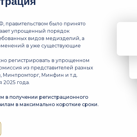
трация
Ф, правительством было принято
ивает упрощенный порядок
ебованных видов медизделий, а
изменений в уже существующие
но регистрировать в упрощенном
омиссия из представителей разных
, Минпромторг, Минфин и т.д.
 2025 года.
ам в получении регистрационного
илам в максимально короткие сроки.