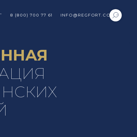
Г
8 (800) 700 77 61
INFO@REGFORT.COM
EN/
ННАЯ
РАЦИЯ
НСКИХ
Й