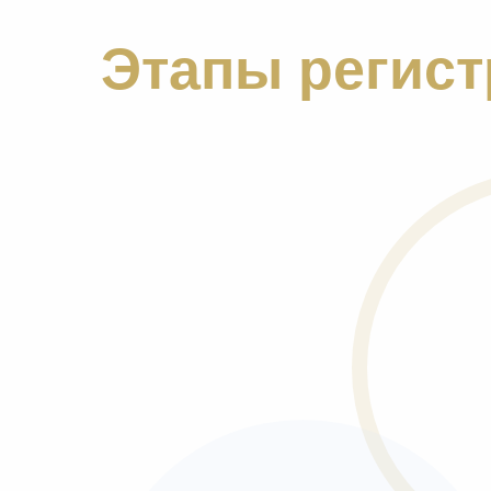
Этапы
регис