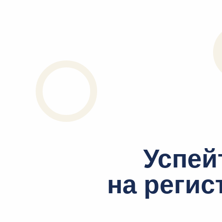
Успей
на реги