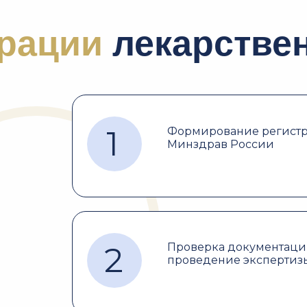
трации
лекарстве
1
Формирование регистра
Минздрав России
2
Проверка документаци
проведение экспертиз